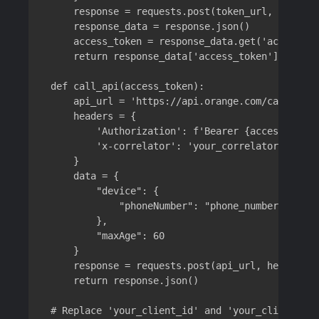
    response = requests.post(token_url, data=pay
    response_data = response.json()

    access_token = response_data.get('access_tok
    return response_data['access_token']

def call_api(access_token):

    api_url = 'https://api.orange.com/camara/lo
    headers = {

        'Authorization': f'Bearer {access_token}
        'x-correlator': 'your_correlator'

    }

    data = {

        "device": {

            "phoneNumber": "phone_number_test"

        },

        "maxAge": 60

    }

    response = requests.post(api_url, headers=h
    return response.json()

# Replace 'your_client_id' and 'your_client_sec