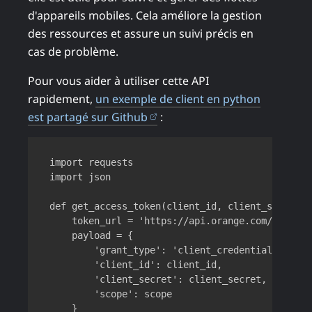
d'appareils mobiles. Cela améliore la gestion
des ressources et assure un suivi précis en
cas de problème.
Pour vous aider à utiliser cette API
rapidement,
un exemple de client en python
(ouvre dans un nouvel onglet
est partagé sur Github
:
Copy
import requests

import json

def get_access_token(client_id, client_secret, 
    token_url = 'https://api.orange.com/oauth/v
    payload = {

        'grant_type': 'client_credentials',

        'client_id': client_id,

        'client_secret': client_secret,

        'scope': scope

    }
