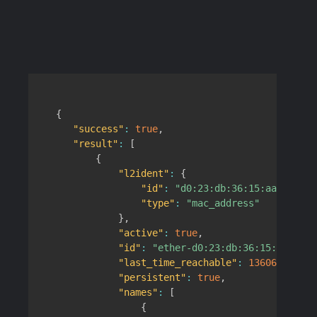
Copy
{
"success"
:
true
,
"result"
:
[
{
"l2ident"
:
{
"id"
:
"d0:23:db:36:15:aa"
,
"type"
:
"mac_address"
}
,
"active"
:
true
,
"id"
:
"ether-d0:23:db:36:15:aa"
,
"last_time_reachable"
:
1360669498
,
"persistent"
:
true
,
"names"
:
[
{