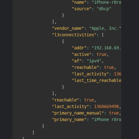
"name"
:
"iPhone-r0ro"
,
"source"
:
"dhcp"
}
]
,
"vendor_name"
:
"Apple, Inc."
,
"l3connectivities"
:
[
{
"addr"
:
"192.168.69.20"
,
"active"
:
true
,
"af"
:
"ipv4"
,
"reachable"
:
true
,
"last_activity"
:
1360669498
"last_time_reachable"
:
1360
}
]
,
"reachable"
:
true
,
"last_activity"
:
1360669498
,
"primary_name_manual"
:
true
,
"primary_name"
:
"iPhone r0ro"
}
]