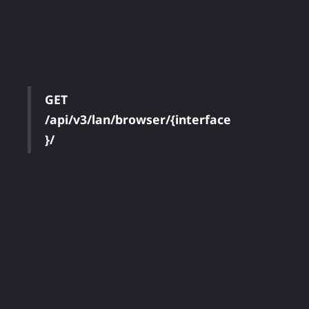
GET
/api/v3/lan/browser/{interface
}/