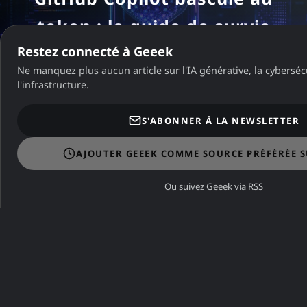
token : le guide de survie
avant le 1er juin 2026
Restez connecté à Geeek
Ne manquez plus aucun article sur l'IA générative, la cybersécu
l'infrastructure.
A ne pas manquer
S'ABONNER À LA NEWSLETTER
A NE PAS MANQUER
AJOUTER GEEEK COMME SOURCE PRÉFÉRÉE 
Zimbra Free : Guide complet
Ou suivez Geeek via RSS
du Webmail (2026)
A NE PAS MANQUER