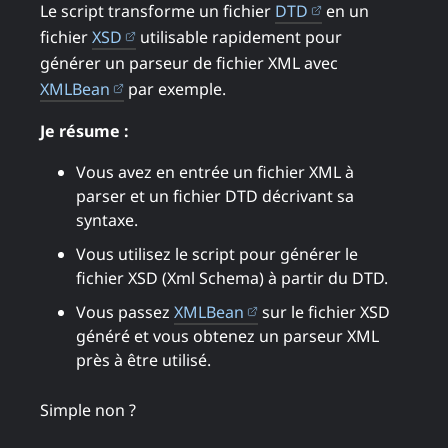
(ouvre dans un n
Le script transforme un fichier
DTD
en un
(ouvre dans un nouvel onglet)
fichier
XSD
utilisable rapidement pour
générer un parseur de fichier XML avec
(ouvre dans un nouvel onglet)
XMLBean
par exemple.
Je résume :
Vous avez en entrée un fichier XML à
parser et un fichier DTD décrivant sa
syntaxe.
Vous utilisez le script pour générer le
fichier XSD (Xml Schema) à partir du DTD.
(ouvre dans un nouvel on
Vous passez
XMLBean
sur le fichier XSD
généré et vous obtenez un parseur XML
près à être utilisé.
Simple non ?