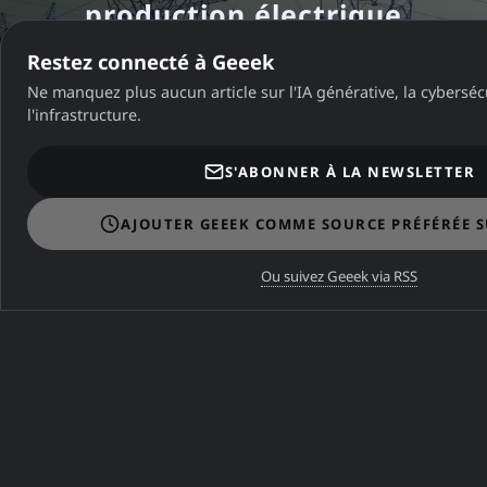
production électrique
française
Restez connecté à Geeek
Ne manquez plus aucun article sur l'IA générative, la cybersécu
l'infrastructure.
A ne pas manquer
S'ABONNER À LA NEWSLETTER
A NE PAS MANQUER
AJOUTER GEEEK COMME SOURCE PRÉFÉRÉE 
Zimbra Free : Guide complet
Ou suivez Geeek via RSS
du Webmail (2026)
A NE PAS MANQUER