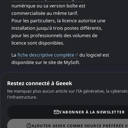
numérique ou sa version boîte est
commercialisée au même tarif.
Pour les particuliers, la licence autorise une
installation jusqu'à trois postes différents,
pour les professionnels des volumes de
licence sont disponibles.
(ouvre dans un nouvel 
La
fiche descriptive complète
du logiciel est
disponible sur le site de MySoft.
Restez connecté à Geeek
Cet article a obtenu
le niveau Druide
Ne manquez plus aucun article sur l'IA générative, la cybersécu
d'Antidote/
l'infrastructure.
S'ABONNER À LA NEWSLETTER
AJOUTER GEEEK COMME SOURCE PRÉFÉRÉE 