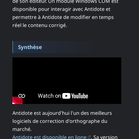
de son éditeur. Un module Windows COM est
disponible pour interagir avec Antidote et
permettre à Antidote de modifier en temps
réel le contenu corrigé.
Synthèse
Antidote est aujourd'hui l'un des meilleurs
logiciels de correction d'orthographe du
marché.
(ouvre dans un nouv
Antidote est disponible en ligne
. Sa version