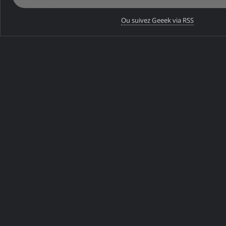
⚠️
Ou suivez Geeek via RSS
Erreur de connexion
Vérifiez votre connexion ou réessayez plus tard
PARTAGER CET ARTICLE