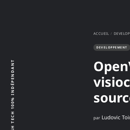
ACCUEIL
DEVELO
DEVELOPPEMENT
OpenV
visio
sourc
Ludovic Toi
par