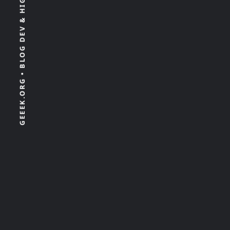
GEEEK.ORG • BLOG DEV & HIGH TECH 100% INDÉPENDANT