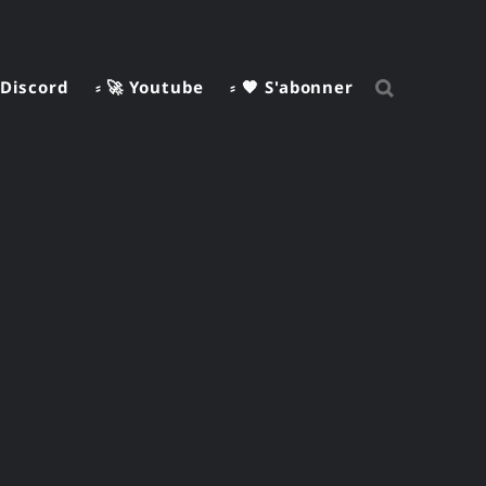
 Discord
⸗ 🚀 Youtube
⸗ 🧡 S'abonner