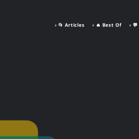
⸗ 📂 Articles
⸗ 🔥 Best Of
⸗ 