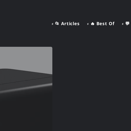
⸗ 📂 Articles
⸗ 🔥 Best Of
⸗ 