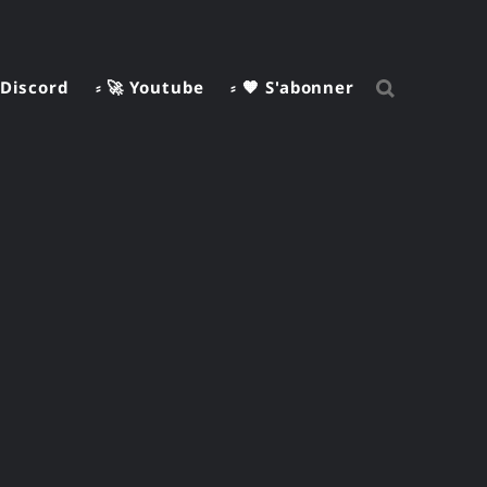
 Discord
⸗ 🚀 Youtube
⸗ 🧡 S'abonner