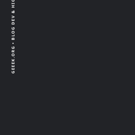
GEEEK.ORG • BLOG DEV & HIGH TECH 100% INDÉPENDANT