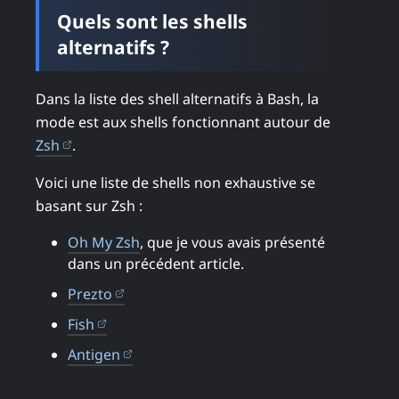
Quels sont les shells
alternatifs ?
Dans la liste des shell alternatifs à Bash, la
mode est aux shells fonctionnant autour de
(ouvre dans un nouvel onglet)
Zsh
.
Voici une liste de shells non exhaustive se
basant sur Zsh :
Oh My Zsh
, que je vous avais présenté
dans un précédent article.
(ouvre dans un nouvel onglet)
Prezto
(ouvre dans un nouvel onglet)
Fish
(ouvre dans un nouvel onglet)
Antigen