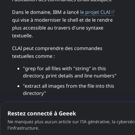
(ouvre d
Dans le domaine, IBM a lancé
le projet CLAI
qui vise à moderniser le shell et de le rendre
plus accessible au travers d'une syntaxe
textuelle.
CLAI peut comprendre des commandes
textuelles comme :
"grep for all files with "string" in this
directory, print details and line numbers"
"extract all images from the file into this
directory"
....
Restez connecté à Geeek
Pour le moment le projet est expérimental,
Ne manquez plus aucun article sur l'IA générative, la cybersécu
mais peut être installé assez facilement sous
l'infrastructure.
un environnement Linux.