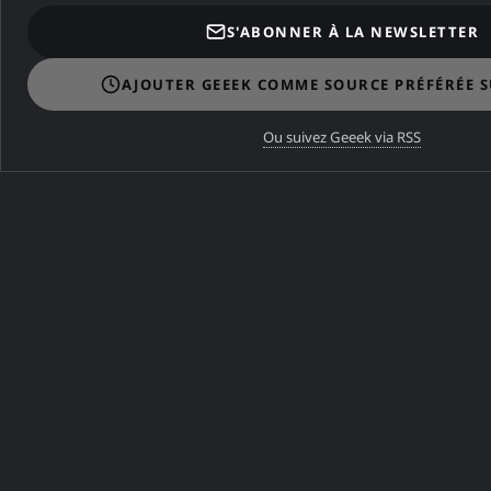
S'ABONNER À LA NEWSLETTER
AJOUTER GEEEK COMME SOURCE PRÉFÉRÉE 
Ou suivez Geeek via RSS
En conclusion
Après 50 ans d'existance, les Shells vont
évoluer pour offrir plus de contrôle et d'aide
aux utilisateurs.
Il est probable que des shells intelligents
soient développés d'ici les prochaines années
pour permettre l'analyse et la vérifications des