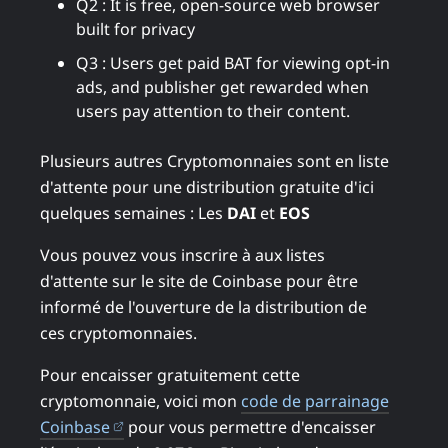
Q2 : It is free, open-source web browser
built for privacy
Q3 : Users get paid BAT for viewing opt-in
ads, and publisher get rewarded when
users pay attention to their content.
Plusieurs autres Cryptomonnaies sont en liste
d'attente pour une distribution gratuite d'ici
quelques semaines : Les
DAI
et
EOS
Vous pouvez vous inscrire à aux listes
d'attente sur le site de Coinbase pour être
informé de l'ouverture de la distribution de
ces cryptomonnaies.
Pour encaisser gratuitement cette
cryptomonnaie, voici mon
code de parrainage
(ouvre dans un nouvel onglet)
Coinbase
pour vous permettre d'encaisser