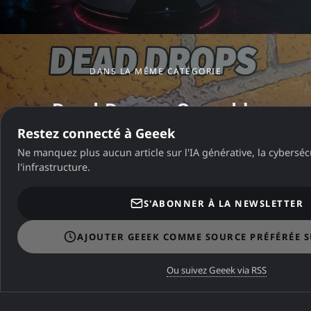
DANS LA MÊME CATÉGORIE
Dead Drops : Quand le
Restez connecté à Geeek
partage de données se
Ne manquez plus aucun article sur l'IA générative, la cybersécu
matérialise dans l'espace
l'infrastructure.
urbain
S'ABONNER À LA NEWSLETTER
AJOUTER GEEEK COMME SOURCE PRÉFÉRÉE 
A ne pas manquer
Ou suivez Geeek via RSS
A NE PAS MANQUER