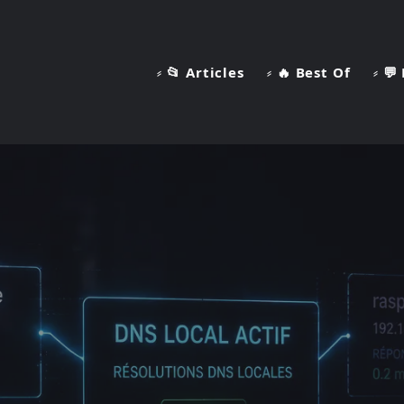
⸗ 📂 Articles
⸗ 🔥 Best Of
⸗ 💬