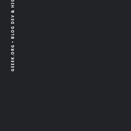
GEEEK.ORG • BLOG DEV & HIGH TECH 100% INDÉPENDANT