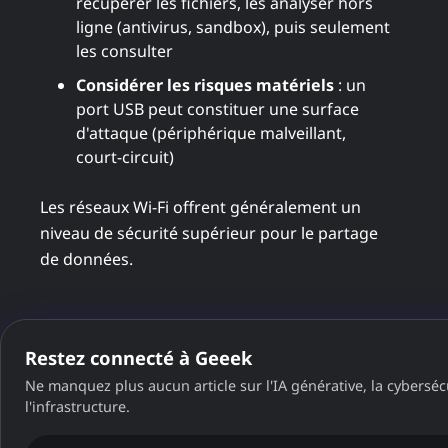
récupérer les fichiers, les analyser hors
ligne (antivirus, sandbox), puis seulement
les consulter
Considérer les risques matériels
: un
port USB peut constituer une surface
d'attaque (périphérique malveillant,
court-circuit)
Les réseaux Wi-Fi offrent généralement un
niveau de sécurité supérieur pour le partage
de données.
Pourquoi ce regain d'intérêt
Restez connecté à Geeek
en 2025 ?
Ne manquez plus aucun article sur l'IA générative, la cybersécu
l'infrastructure.
Le concept Dead Drops, né en 2010, résonne