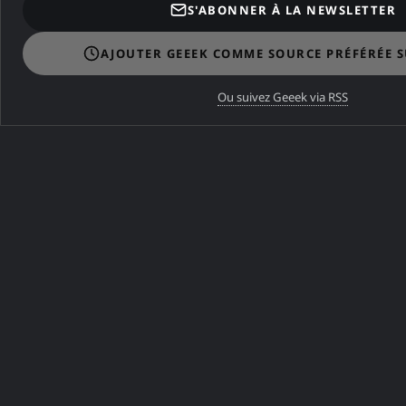
S'ABONNER À LA NEWSLETTER
particulièrement en 2025 pour plusieurs
raisons convergentes :
AJOUTER GEEEK COMME SOURCE PRÉFÉRÉE 
Saturation et lassitude vis-à-vis du cloud
centralisé
Ou suivez Geeek via RSS
Dépendance croissante aux grandes
plateformes
Préoccupations accrues concernant la
surveillance
Recherche de
réseaux locaux
alternatifs
Aspiration à davantage de matérialité
dans nos pratiques numériques
Ces installations posent une question
fondamentale :
comment organiser le
partage et la collaboration lorsqu'Internet