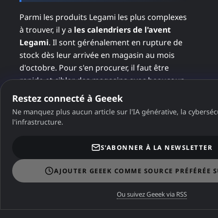
Parmi les produits Legami les plus complexes
à trouver, il y a
les calendriers de l'avent
Legami
. Il sont gérénalement en rupture de
stock dès leur arrivée en magasin au mois
d'octobre. Pour s'en procurer, il faut être
rapide et cibler des magasins avec beaucoup
de produits en stock. Ils sont fabriqués en
Restez connecté à Geeek
édition limitée et sont commercialisés autour
Ne manquez plus aucun article sur l'IA générative, la cybersécu
de 45 euros. On peut en trouver sur
l'infrastructure.
Leboncoin au double du prix neuf.
S'ABONNER À LA NEWSLETTER
⚠️
AJOUTER GEEEK COMME SOURCE PRÉFÉRÉE 
Erreur de connexion
Vérifiez votre connexion ou réessayez plus tard
Ou suivez Geeek via RSS