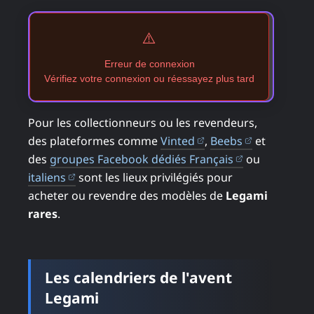
⚠️
Erreur de connexion
Vérifiez votre connexion ou réessayez plus tard
Pour les collectionneurs ou les revendeurs,
(ouvre dans un nouve
(ouvre dans
des plateformes comme
Vinted
,
Beebs
et
(ouvre dans u
des
groupes Facebook dédiés Français
ou
(ouvre dans un nouvel onglet)
italiens
sont les lieux privilégiés pour
acheter ou revendre des modèles de
Legami
rares
.
Les calendriers de l'avent
Legami