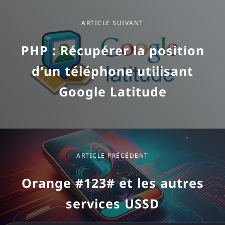
Post Navigation
ARTICLE SUIVANT
PHP : Récupérer la position
d'un téléphone utilisant
Google Latitude
ARTICLE PRÉCÉDENT
Orange #123# et les autres
services USSD