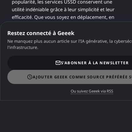
popularité, les services USSD conservent une
utilité indéniable grâce à leur simplicité et leur
efficacité. Que vous soyez en déplacement, en
zone mal desservie ou simplement adepte des
solutions rapides, ces codes peuvent vous
Restez connecté à Geeek
sauver la mise.
Ne manquez plus aucun article sur l'IA générative, la cybersécu
l'infrastructure.
S'ABONNER À LA NEWSLETTER
⚠️
AJOUTER GEEEK COMME SOURCE PRÉFÉRÉE 
Erreur de connexion
Ou suivez Geeek via RSS
Vérifiez votre connexion ou réessayez plus tard