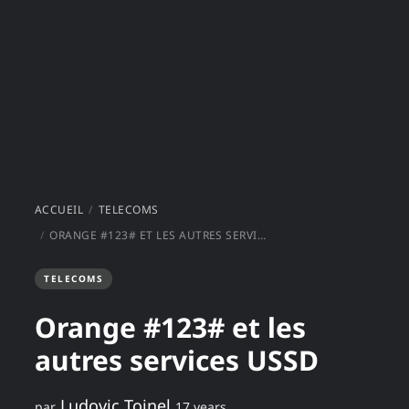
ACCUEIL
TELECOMS
ORANGE #123# ET LES AUTRES SERVICES USSD
TELECOMS
Orange #123# et les
autres services USSD
Ludovic Toinel
par
17 years