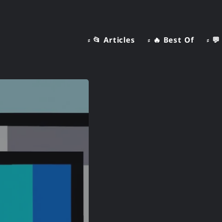
⸗ 📂 Articles
⸗ 🔥 Best Of
⸗ 