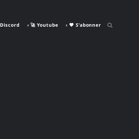
 Discord
⸗ 🚀 Youtube
⸗ 🧡 S'abonner