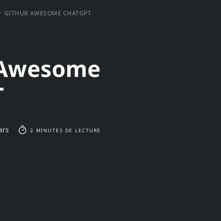
GITHUB AWESOME CHATGPT
 Awesome
T
ars
2 MINUTES DE LECTURE