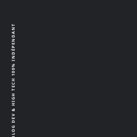
GEEEK.ORG • BLOG DEV & HIGH TECH 100% INDÉPENDANT