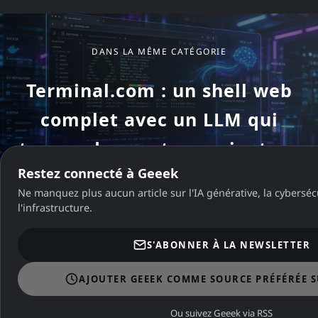
Dans la même catégorie
DANS LA MÊME CATÉGORIE
Terminal.com : un shell web
complet avec un LLM qui
tourne dans votre navigateur
Restez connecté à Geeek
Ne manquez plus aucun article sur l'IA générative, la cybersécu
l'infrastructure.
DANS LA MÊME CATÉGORIE
S'ABONNER À LA NEWSLETTER
GitHub Copilot bascule au
AJOUTER GEEEK COMME SOURCE PRÉFÉRÉE 
token : le guide de survie
Ou suivez Geeek via RSS