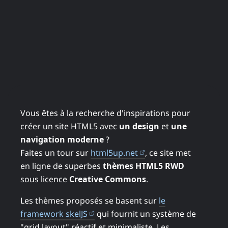
Vous êtes à la recherche d'inspirations pour
créer un site HTML5 avec
un design
et
une
navigation moderne
?
(ouvre dans un nouve
Faites un tour sur
html5up.net
, ce site met
en ligne de superbes
thèmes HTML5 RWD
sous licence
Creative Commons
.
Les thèmes proposés se basent sur
le
(ouvre dans un nouvel onglet)
framework skelJS
qui fournit un système de
"grid layout" réactif et minimaliste. Les