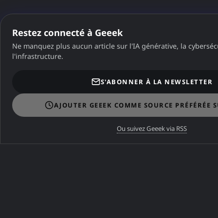
Restez connecté à Geeek
Ne manquez plus aucun article sur l'IA générative, la cybersécu
l'infrastructure.
Dans la même catégorie
S'ABONNER À LA NEWSLETTER
DANS LA MÊME CATÉGORIE
AJOUTER GEEEK COMME SOURCE PRÉFÉRÉE 
Freebox 4.11.1 : Comment
Ou suivez Geeek via RSS
fonctionne le nouveau DNS
local ?