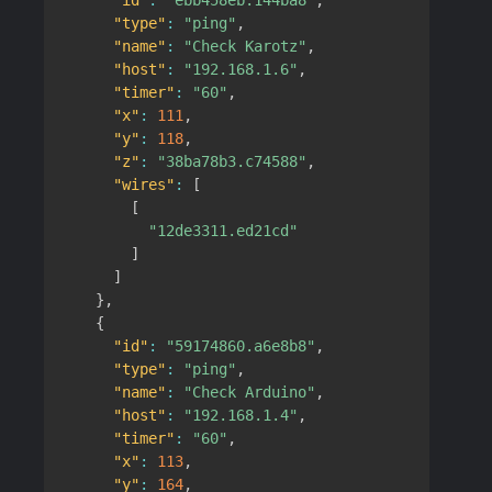
"id"
:
"ebb458eb.144ba8"
,
"type"
:
"ping"
,
"name"
:
"Check Karotz"
,
"host"
:
"192.168.1.6"
,
"timer"
:
"60"
,
"x"
:
111
,
"y"
:
118
,
"z"
:
"38ba78b3.c74588"
,
"wires"
:
[
[
"12de3311.ed21cd"
]
]
}
,
{
"id"
:
"59174860.a6e8b8"
,
"type"
:
"ping"
,
"name"
:
"Check Arduino"
,
"host"
:
"192.168.1.4"
,
"timer"
:
"60"
,
"x"
:
113
,
"y"
:
164
,