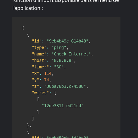
fonction d'import disponible dans le menu de
l'application :
Copy
[
{
"id"
:
"9eb4b49c.614b48"
,
"type"
:
"ping"
,
"name"
:
"Check Internet"
,
"host"
:
"8.8.8.8"
,
"timer"
:
"60"
,
"x"
:
114
,
"y"
:
74
,
"z"
:
"38ba78b3.c74588"
,
"wires"
:
[
[
"12de3311.ed21cd"
]
]
}
,
{