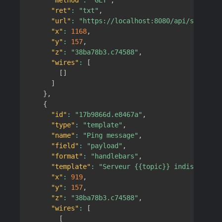
"method"
:
"GET"
,
"ret"
:
"txt"
,
"url"
:
"https://localhost:8080/api/sendsms?
"x"
:
1168
,
"y"
:
157
,
"z"
:
"38ba78b3.c74588"
,
"wires"
:
[
[
]
]
}
,
{
"id"
:
"17b9866d.e8467a"
,
"type"
:
"template"
,
"name"
:
"Ping message"
,
"field"
:
"payload"
,
"format"
:
"handlebars"
,
"template"
:
"Serveur {{topic}} indisponible
"x"
:
919
,
"y"
:
157
,
"z"
:
"38ba78b3.c74588"
,
"wires"
:
[
[