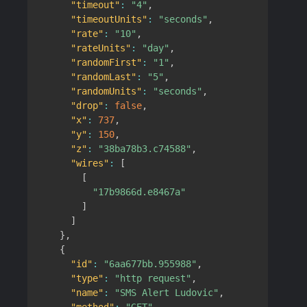
"timeout"
:
"4"
,
"timeoutUnits"
:
"seconds"
,
"rate"
:
"10"
,
"rateUnits"
:
"day"
,
"randomFirst"
:
"1"
,
"randomLast"
:
"5"
,
"randomUnits"
:
"seconds"
,
"drop"
:
false
,
"x"
:
737
,
"y"
:
150
,
"z"
:
"38ba78b3.c74588"
,
"wires"
:
[
[
"17b9866d.e8467a"
]
]
}
,
{
"id"
:
"6aa677bb.955988"
,
"type"
:
"http request"
,
"name"
:
"SMS Alert Ludovic"
,