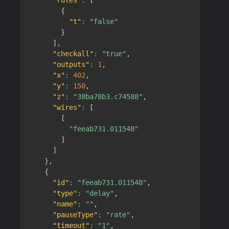
"rules"
:
[
{
"t"
:
"false"
}
]
,
"checkall"
:
"true"
,
"outputs"
:
1
,
"x"
:
402
,
"y"
:
150
,
"z"
:
"38ba78b3.c74588"
,
"wires"
:
[
[
"feeab731.011548"
]
]
}
,
{
"id"
:
"feeab731.011548"
,
"type"
:
"delay"
,
"name"
:
""
,
"pauseType"
:
"rate"
,
"timeout"
:
"1"
,