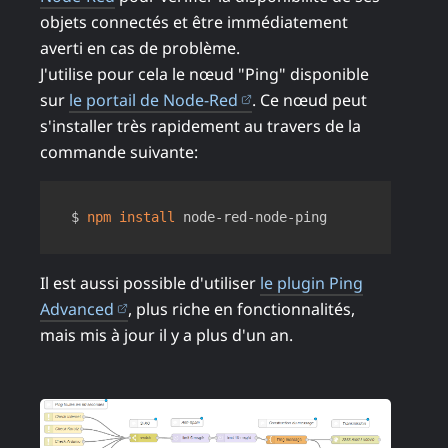
objets connectés et être immédiatement
averti en cas de problème.
J'utilise pour cela le nœud "Ping" disponible
(ouvre dans un nouvel ong
sur
le portail de Node-Red
. Ce nœud peut
s'installer très rapidement au travers de la
commande suivante:
Copy
$ 
npm
install
Il est aussi possible d'utiliser
le plugin Ping
(ouvre dans un nouvel onglet)
Advanced
, plus riche en fonctionnalités,
mais mis à jour il y a plus d'un an.