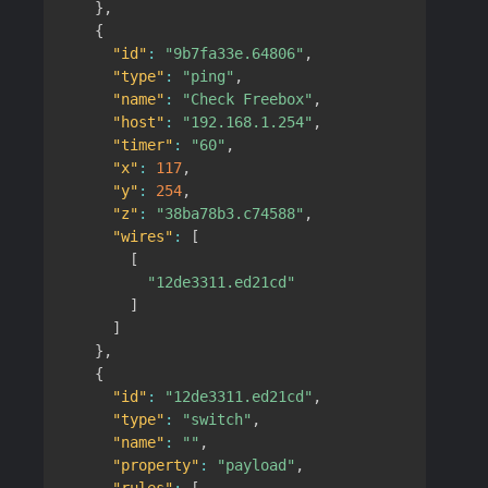
}
,
{
"id"
:
"9b7fa33e.64806"
,
"type"
:
"ping"
,
"name"
:
"Check Freebox"
,
"host"
:
"192.168.1.254"
,
"timer"
:
"60"
,
"x"
:
117
,
"y"
:
254
,
"z"
:
"38ba78b3.c74588"
,
"wires"
:
[
[
"12de3311.ed21cd"
]
]
}
,
{
"id"
:
"12de3311.ed21cd"
,
"type"
:
"switch"
,
"name"
:
""
,
"property"
:
"payload"
,