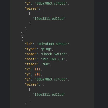
"z"
:
"38ba78b3.c74588"
,
"wires"
:
[
[
"12de3311.ed21cd"
]
]
}
,
{
"id"
:
"46b5d3a9.b94a2c"
,
"type"
:
"ping"
,
"name"
:
"Check Switch"
,
"host"
:
"192.168.1.1"
,
"timer"
:
"60"
,
"x"
:
111
,
"y"
:
210
,
"z"
:
"38ba78b3.c74588"
,
"wires"
:
[
[
"12de3311.ed21cd"
]
]