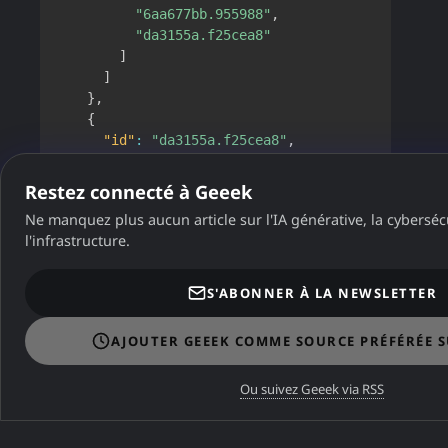
"6aa677bb.955988"
,
"da3155a.f25cea8"
]
]
}
,
{
"id"
:
"da3155a.f25cea8"
,
"type"
:
"e-mail"
,
"server"
:
"smtp.gmail.com"
,
Restez connecté à Geeek
"port"
:
"465"
,
Ne manquez plus aucun article sur l'IA générative, la cybersécu
"name"
:
"xx"
,
l'infrastructure.
"dname"
:
"Email Alert"
,
"x"
:
1149
,
"y"
:
209
,
S'ABONNER À LA NEWSLETTER
"z"
:
"38ba78b3.c74588"
,
"wires"
:
[
]
AJOUTER GEEEK COMME SOURCE PRÉFÉRÉE 
}
,
{
Ou suivez Geeek via RSS
"id"
:
"7490e004.8b6f2"
,
"type"
:
"comment"
,
"name"
:
"Ping toutes les 60 secondes"
,