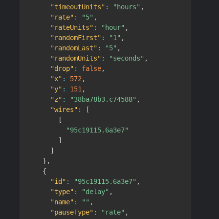
"timeoutUnits"
:
"hours"
,
"rate"
:
"5"
,
"rateUnits"
:
"hour"
,
"randomFirst"
:
"1"
,
"randomLast"
:
"5"
,
"randomUnits"
:
"seconds"
,
"drop"
:
false
,
"x"
:
572
,
"y"
:
151
,
"z"
:
"38ba78b3.c74588"
,
"wires"
:
[
[
"95c19115.6a3e7"
]
]
}
,
{
"id"
:
"95c19115.6a3e7"
,
"type"
:
"delay"
,
"name"
:
""
,
"pauseType"
:
"rate"
,