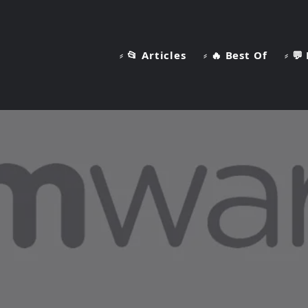
⸗ 📂 Articles
⸗ 🔥 Best Of
⸗ 💬