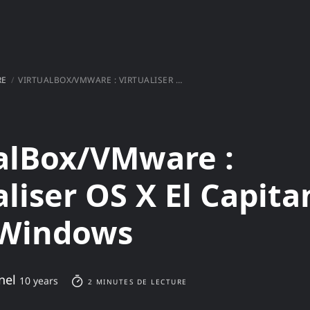
RE
VIRTUALBOX/VMWARE : VIRTUALISER OS X EL CAPITAN SOUS WINDOWS
alBox/VMware :
aliser OS X El Capita
 Windows
nel
10 years
2 MINUTES DE LECTURE