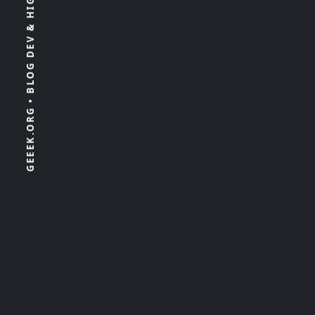
GEEEK.ORG • BLOG DEV & HIGH TECH 100% INDÉPENDANT