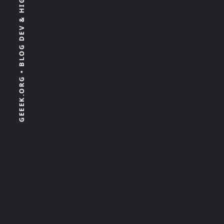
GEEEK.ORG • BLOG DEV & HIGH TECH 100% INDÉPENDANT