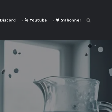
 Discord
⸗ 🚀 Youtube
⸗ 🧡 S'abonner