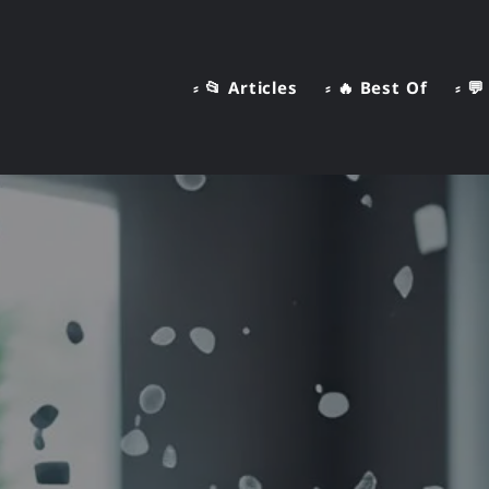
⸗ 📂 Articles
⸗ 🔥 Best Of
⸗ 