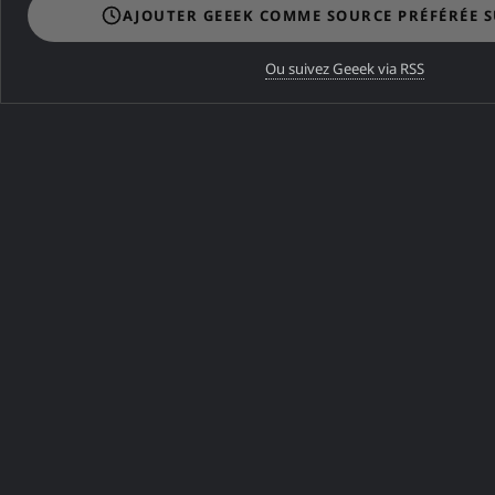
AJOUTER GEEEK COMME SOURCE PRÉFÉRÉE 
Ou suivez Geeek via RSS
Dans la même catégorie
DANS LA MÊME CATÉGORIE
J'ai quitté Free et Gmail pour
Proton Mail et mon propre
domaine