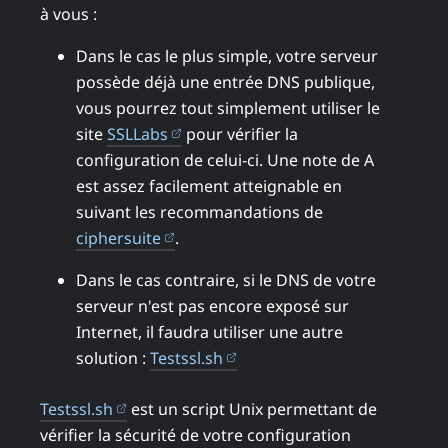
à vous :
Dans le cas le plus simple, votre serveur
possède déjà une entrée DNS publique,
vous pourrez tout simplement utiliser le
(ouvre dans un nouvel onglet)
site
SSLLabs
pour vérifier la
configuration de celui-ci. Une note de A
est assez facilement atteignable en
suivant les recommandations de
(ouvre dans un nouvel onglet)
ciphersuite
.
Dans le cas contraire, si le DNS de votre
serveur n'est pas encore exposé sur
Internet, il faudra utiliser une autre
(ouvre dans un nouvel ongle
solution :
Testssl.sh
(ouvre dans un nouvel onglet)
Testssl.sh
est un script Unix permettant de
vérifier la sécurité de votre configuration