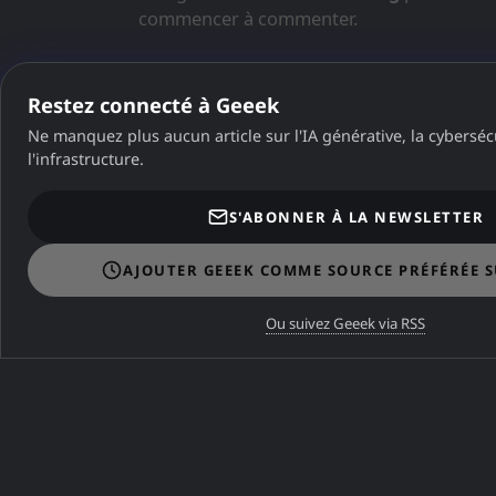
Restez connecté à Geeek
Ne manquez plus aucun article sur l'IA générative, la cybersécu
l'infrastructure.
Dans la même catégorie
S'ABONNER À LA NEWSLETTER
DANS LA MÊME CATÉGORIE
AJOUTER GEEEK COMME SOURCE PRÉFÉRÉE 
Télécharger la Bible du FPV
Ou suivez Geeek via RSS
DANS LA MÊME CATÉGORIE