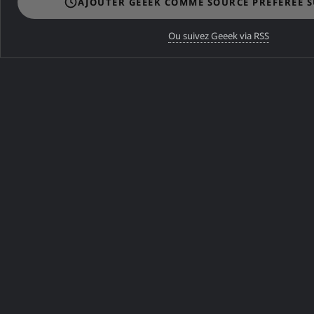
AJOUTER GEEEK COMME SOURCE PRÉFÉRÉE 
DANS LA MÊME CATÉGORIE
Ou suivez Geeek via RSS
J'ai quitté Free et Gmail pour
Proton Mail et mon propre
domaine
DANS LA MÊME CATÉGORIE
Windows 11 : Reprenez le
contrôle de votre vie privée
avec O&O ShutUp10++