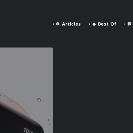
⸗ 📂 Articles
⸗ 🔥 Best Of
⸗ 