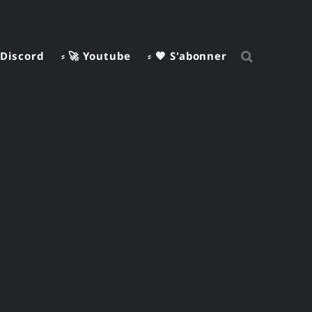
 Discord
⸗ 🚀 Youtube
⸗ 🧡 S'abonner