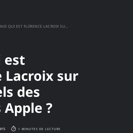
IS QUI EST FLORENCE LACROIX SUR LES VISUELS DES PRODUITS APPLE ?
 est
 Lacroix sur
els des
 Apple ?
ars
1 MINUTES DE LECTURE