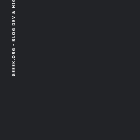
GEEEK.ORG • BLOG DEV & HIGH TECH 100% INDÉPENDANT