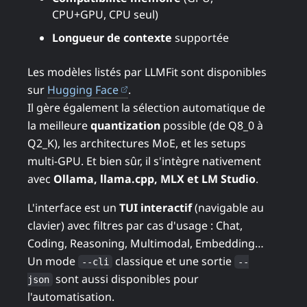
CPU+GPU, CPU seul)
Longueur de contexte
supportée
Les modèles listés par LLMFit sont disponibles
(ouvre dans un nouvel onglet)
sur
Hugging Face
.
Il gère également la sélection automatique de
la meilleure
quantization
possible (de Q8_0 à
Q2_K), les architectures MoE, et les setups
multi-GPU. Et bien sûr, il s'intègre nativement
avec
Ollama, llama.cpp, MLX et LM Studio
.
L'interface est un
TUI interactif
(navigable au
clavier) avec filtres par cas d'usage : Chat,
Coding, Reasoning, Multimodal, Embedding…
Un mode
classique et une sortie
--cli
--
sont aussi disponibles pour
json
l'automatisation.