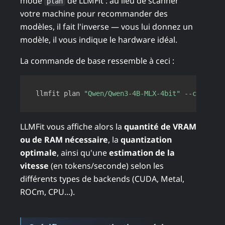
mode
de LLMFit : au lieu de scanner
plan
votre machine pour recommander des
modèles, il fait l'inverse — vous lui donnez un
modèle, il vous indique le hardware idéal.
La commande de base ressemble à ceci :
Copy
llmfit plan 
"Qwen/Qwen3-4B-MLX-4bit"
--context
LLMFit vous affiche alors la
quantité de VRAM
ou de RAM nécessaire
, la
quantization
optimale
, ainsi qu'une
estimation de la
vitesse
(en tokens/seconde) selon les
différents types de backends (CUDA, Metal,
ROCm, CPU...).