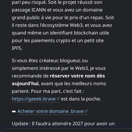
pari peu risqué. Soit le projet réussit son
passage ICANN et vous avez un domaine
grand public à vie pour le prix d'un repas. Soit
il reste dans l'écosystème Web3, et vous avez
quand même un identifiant blockchain utile
pour les paiements crypto et un petit site
IPFS.
Si vous êtes créateur, blogueur, ou
simplement intéressé par le Web3, je vous
recommande de
réserver votre nom dès
aujourd'hui
, avant que les meilleurs noms
partent. Pour ma part, c'est fait :
(ouvre dans un nouvel onglet)
https://geeek.brave
est dans la poche.
(ouvre dans un nouv
➡️
Acheter votre domaine .brave
Update : Il faudra attendre 2027 pour avoir un
retour sur l'acceptation du .brave auprès de