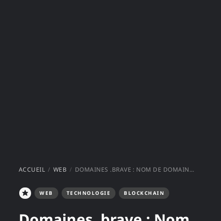
ACCUEIL
WEB
DOMAINES .BRAVE : NOM DE DOMAINE À VIE POUR 15 €
WEB
TECHNOLOGIE
BLOCKCHAIN
Domaines .brave : Nom