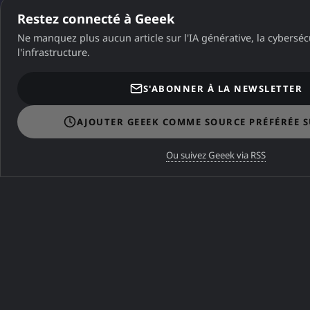
l'ICANN.
Restez connecté à Geeek
Ne manquez plus aucun article sur l'IA générative, la cybersécu
À lire aussi :
Terminal.com : un shell web
l'infrastructure.
complet avec un LLM qui tourne dans votre
navigateur
·
RentAHuman.ai : Quand l'IA
S'ABONNER À LA NEWSLETTER
devient votre patron (Hype ou Dystopie ?)
AJOUTER GEEEK COMME SOURCE PRÉFÉRÉE 
Ou suivez Geeek via RSS
⚠️
Erreur de connexion
Vérifiez votre connexion ou réessayez plus tard