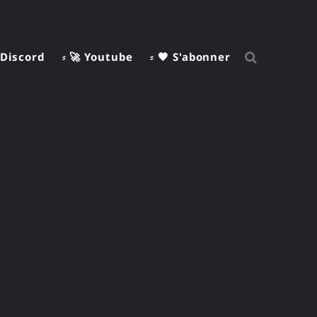
 Discord
⸗ 🚀 Youtube
⸗ 🧡 S'abonner