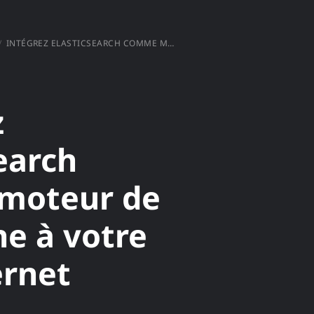
INTÉGREZ ELASTICSEARCH COMME MOTEUR DE RECHERCHE À VOTRE SITE INTERNET
z
earch
moteur de
he à votre
ernet