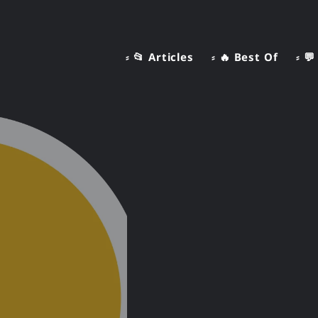
⸗ 📂 Articles
⸗ 🔥 Best Of
⸗ 