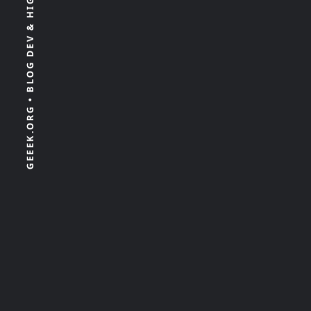
GEEEK.ORG • BLOG DEV & HIGH TECH 100% INDÉPENDANT