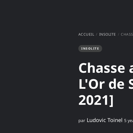
ACCUEIL
INSOLITE
CHASSE 
INSOLITE
Chasse a
L'Or de 
2021]
Ludovic Toinel
par
5 ye