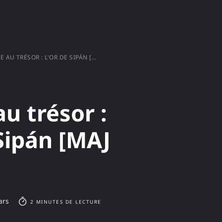
AU TRÉSOR : L'OR DE SIPÁN [MAJ 2021]
u trésor :
Sipán [MAJ
ars
2 MINUTES DE LECTURE