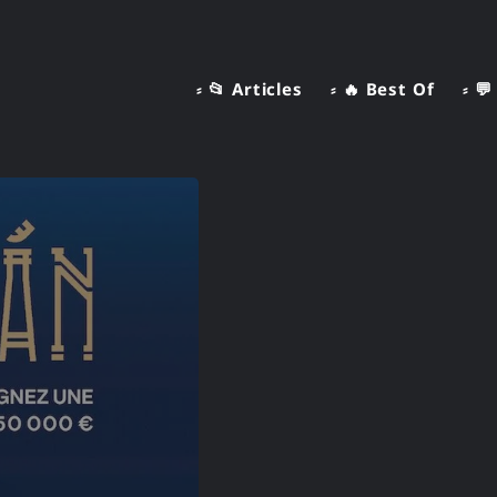
⸗ 📂 Articles
⸗ 🔥 Best Of
⸗ 