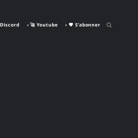
 Discord
⸗ 🚀 Youtube
⸗ 🧡 S'abonner