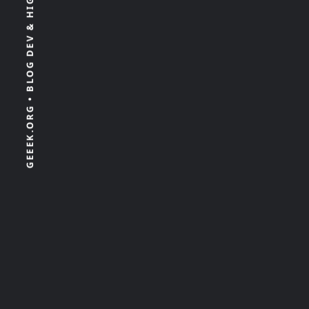
GEEEK.ORG • BLOG DEV & HIGH TECH 100% INDÉPENDANT