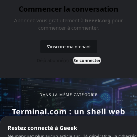
Dans la même catégorie
DANS LA MÊME CATÉGORIE
Terminal.com : un shell web
complet avec un LLM qui
Restez connecté à Geeek
tourne dans votre navigateur
Ne manquez plus aucun article sur l'IA générative, la cybersécu