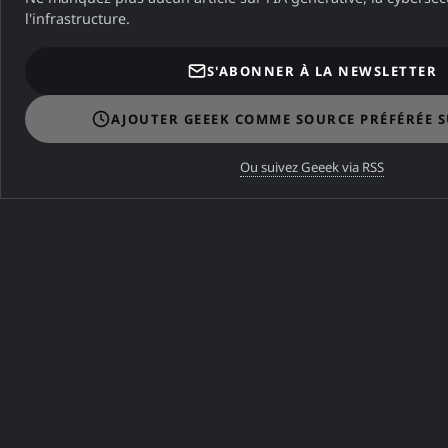
l'infrastructure.
S'ABONNER À LA NEWSLETTER
AJOUTER GEEEK COMME SOURCE PRÉFÉRÉE 
DANS LA MÊME CATÉGORIE
Ou suivez Geeek via RSS
Google a pris la main sur
votre site (et ne vous a rien
demandé)
A ne pas manquer
A NE PAS MANQUER
Zimbra Free : Guide complet