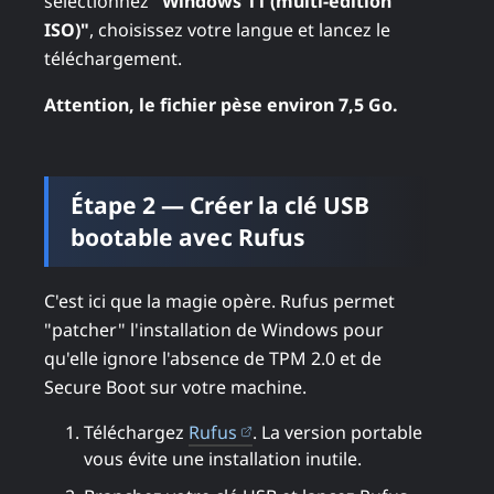
sélectionnez
"Windows 11 (multi-edition
ISO)"
, choisissez votre langue et lancez le
téléchargement.
Attention, le fichier pèse environ 7,5 Go.
Étape 2 — Créer la clé USB
bootable avec Rufus
C'est ici que la magie opère. Rufus permet
"patcher" l'installation de Windows pour
qu'elle ignore l'absence de TPM 2.0 et de
Secure Boot sur votre machine.
(ouvre dans un nouvel onglet
Téléchargez
Rufus
. La version portable
vous évite une installation inutile.